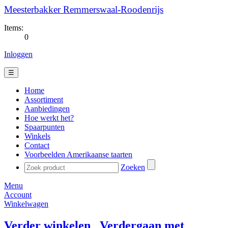
Meesterbakker Remmerswaal-Roodenrijs
Items:
0
Inloggen
☰
Home
Assortiment
Aanbiedingen
Hoe werkt het?
Spaarpunten
Winkels
Contact
Voorbeelden Amerikaanse taarten
Zoeken
Menu
Account
Winkelwagen
Verder winkelen
Verdergaan met