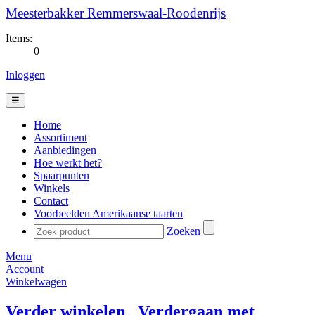
Meesterbakker Remmerswaal-Roodenrijs
Items:
0
Inloggen
☰
Home
Assortiment
Aanbiedingen
Hoe werkt het?
Spaarpunten
Winkels
Contact
Voorbeelden Amerikaanse taarten
Zoeken
Menu
Account
Winkelwagen
Verder winkelen
Verdergaan met