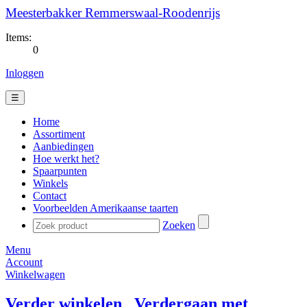
Meesterbakker Remmerswaal-Roodenrijs
Items:
0
Inloggen
☰
Home
Assortiment
Aanbiedingen
Hoe werkt het?
Spaarpunten
Winkels
Contact
Voorbeelden Amerikaanse taarten
Zoeken
Menu
Account
Winkelwagen
Verder winkelen
Verdergaan met