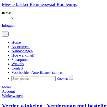
Meesterbakker Remmerswaal-Roodenrijs
Items:
0
Inloggen
☰
Home
Assortiment
Aanbiedingen
Hoe werkt het?
Spaarpunten
Winkels
Contact
Voorbeelden Amerikaanse taarten
Zoeken
Menu
Account
Winkelwagen
Verder winkelen
Verdergaan met bestelle