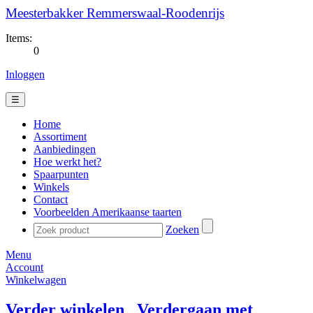
Meesterbakker Remmerswaal-Roodenrijs
Items:
0
Inloggen
☰
Home
Assortiment
Aanbiedingen
Hoe werkt het?
Spaarpunten
Winkels
Contact
Voorbeelden Amerikaanse taarten
Zoeken
Menu
Account
Winkelwagen
Verder winkelen
Verdergaan met