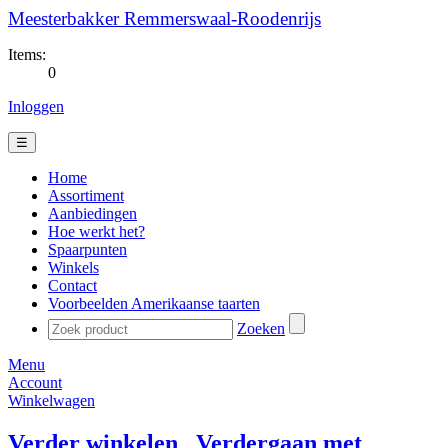
Meesterbakker Remmerswaal-Roodenrijs
Items:
0
Inloggen
☰
Home
Assortiment
Aanbiedingen
Hoe werkt het?
Spaarpunten
Winkels
Contact
Voorbeelden Amerikaanse taarten
Zoeken
Menu
Account
Winkelwagen
Verder winkelen
Verdergaan met