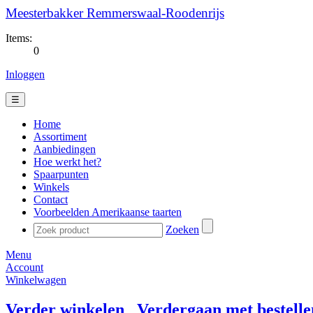
Meesterbakker Remmerswaal-Roodenrijs
Items:
0
Inloggen
☰
Home
Assortiment
Aanbiedingen
Hoe werkt het?
Spaarpunten
Winkels
Contact
Voorbeelden Amerikaanse taarten
Zoeken
Menu
Account
Winkelwagen
Verder winkelen
Verdergaan met bestelle