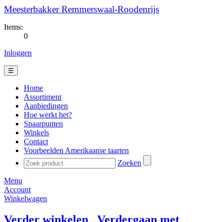
Meesterbakker Remmerswaal-Roodenrijs
Items:
0
Inloggen
☰
Home
Assortiment
Aanbiedingen
Hoe werkt het?
Spaarpunten
Winkels
Contact
Voorbeelden Amerikaanse taarten
Zoeken
Menu
Account
Winkelwagen
Verder winkelen
Verdergaan met